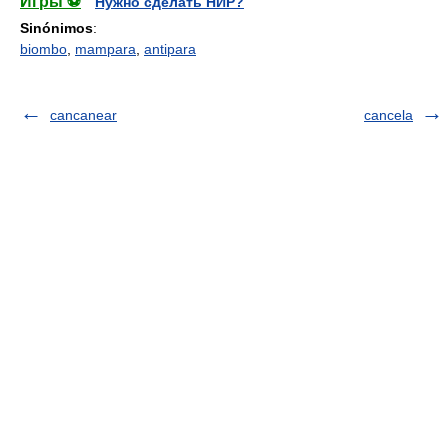
Игры ⚽
Нужно сделать НИР?
Sinónimos
:
biombo
,
mampara
,
antipara
cancanear
cancela