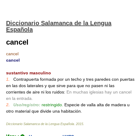
Diccionario Salamanca de la Lengua
Española
cancel
cancel
cancel
_
sustantivo masculino
1.
_
Contrapuerta formada por un techo y tres paredes con puertas
en las dos laterales y que sirve para que no pasen ni las
corrientes de aire ni los ruidos:
En muchas iglesias hay un cancel
en la entrada.
2.
_
Uso/registro:
restringido.
Especie de valla alta de madera u
otro material que divide una habitación.
Diccionario Salamanca de la Lengua Española
.
2015
.