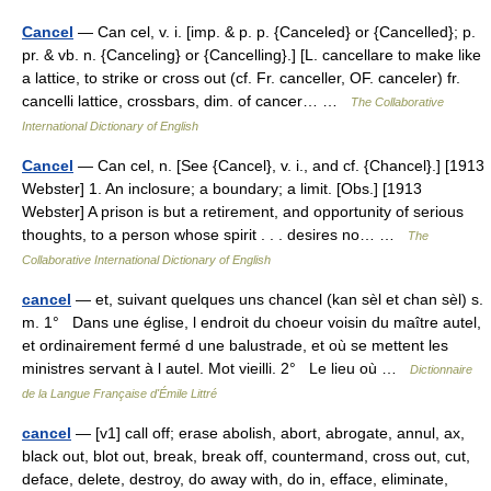
Cancel
— Can cel, v. i. [imp. & p. p. {Canceled} or {Cancelled}; p.
pr. & vb. n. {Canceling} or {Cancelling}.] [L. cancellare to make like
a lattice, to strike or cross out (cf. Fr. canceller, OF. canceler) fr.
cancelli lattice, crossbars, dim. of cancer… …
The Collaborative
International Dictionary of English
Cancel
— Can cel, n. [See {Cancel}, v. i., and cf. {Chancel}.] [1913
Webster] 1. An inclosure; a boundary; a limit. [Obs.] [1913
Webster] A prison is but a retirement, and opportunity of serious
thoughts, to a person whose spirit . . . desires no… …
The
Collaborative International Dictionary of English
cancel
— et, suivant quelques uns chancel (kan sèl et chan sèl) s.
m. 1° Dans une église, l endroit du choeur voisin du maître autel,
et ordinairement fermé d une balustrade, et où se mettent les
ministres servant à l autel. Mot vieilli. 2° Le lieu où …
Dictionnaire
de la Langue Française d'Émile Littré
cancel
— [v1] call off; erase abolish, abort, abrogate, annul, ax,
black out, blot out, break, break off, countermand, cross out, cut,
deface, delete, destroy, do away with, do in, efface, eliminate,