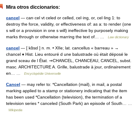
Mira otros diccionarios:
cancel
— can·cel vt celed or celled, cel·ing, or, cel·ling 1: to
destroy the force, validity, or effectiveness of: as a: to render (one
s will or a provision in one s will) ineffective by purposely making
marks through or otherwise marring the text of… …
Law dictionary
cancel
— [ kɑ̃sɛl ] n. m. • XIIe; lat. cancellus « barreau » →
chancel ♦ Hist. Lieu entouré d une balustrade où était déposé le
grand sceau de l État. ⇒CHANCEL, CHANCEAU, CANCEL, subst.
masc. ARCHITECTURE A. Grille, balustrade à jour, ordinairement
en… …
Encyclopédie Universelle
Cancel
— may refer to: *Cancellation (mail), in mail, a postal
marking applied to a stamp or stationery indicating that the item
has been used *Cancellation (television), the termination of a
television series * canceled (South Park) an episode of South… …
Wikipedia